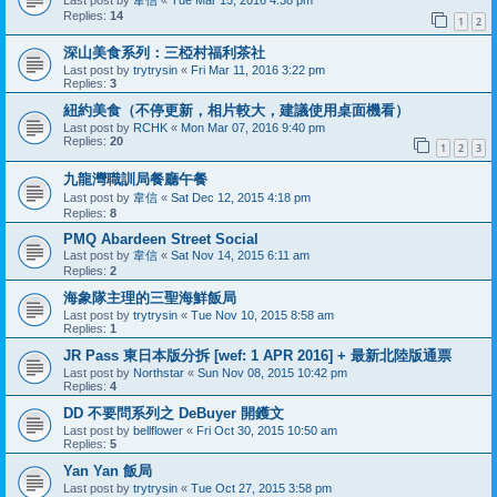
Replies:
14
1
2
深山美食系列：三椏村福利茶社
Last post by
trytrysin
«
Fri Mar 11, 2016 3:22 pm
Replies:
3
紐約美食（不停更新，相片較大，建議使用桌面機看）
Last post by
RCHK
«
Mon Mar 07, 2016 9:40 pm
Replies:
20
1
2
3
九龍灣職訓局餐廳午餐
Last post by
韋信
«
Sat Dec 12, 2015 4:18 pm
Replies:
8
PMQ Abardeen Street Social
Last post by
韋信
«
Sat Nov 14, 2015 6:11 am
Replies:
2
海象隊主理的三聖海鮮飯局
Last post by
trytrysin
«
Tue Nov 10, 2015 8:58 am
Replies:
1
JR Pass 東日本版分拆 [wef: 1 APR 2016] + 最新北陸版通票
Last post by
Northstar
«
Sun Nov 08, 2015 10:42 pm
Replies:
4
DD 不要問系列之 DeBuyer 開鑊文
Last post by
bellflower
«
Fri Oct 30, 2015 10:50 am
Replies:
5
Yan Yan 飯局
Last post by
trytrysin
«
Tue Oct 27, 2015 3:58 pm