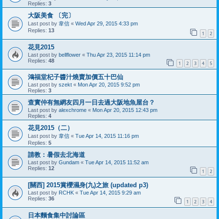
Replies:
3
大阪美食 〔完〕
Last post by
韋信
«
Wed Apr 29, 2015 4:33 pm
Replies:
13
1
2
花見2015
Last post by
bellflower
«
Thu Apr 23, 2015 11:14 pm
Replies:
48
1
2
3
4
5
鴻福堂杞子醬汁燒賣加價五十巴仙
Last post by
szekt
«
Mon Apr 20, 2015 9:52 pm
Replies:
3
查實仲有無網友四月一日去過大阪地魚屋台？
Last post by
alexchrome
«
Mon Apr 20, 2015 12:43 pm
Replies:
4
花見2015（二）
Last post by
韋信
«
Tue Apr 14, 2015 11:16 pm
Replies:
5
請教：暑假去北海道
Last post by
Gundam
«
Tue Apr 14, 2015 11:52 am
Replies:
12
1
2
[關西] 2015賞櫻濕身(九)之旅 (updated p3)
Last post by
RCHK
«
Tue Apr 14, 2015 9:29 am
Replies:
36
1
2
3
4
日本麵食集中討論區