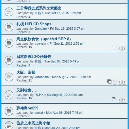
Replies:
2
三分帶我去威系列之素藝舍
Last post by
韋信
«
Tue Oct 13, 2015 5:29 pm
Replies:
4
札榥 HiFi CD Shops
Last post by
Gundam
«
Fri Sep 18, 2015 3:07 pm
Replies:
7
馬交飲飲食食（updated SEP 8）
Last post by
trytrysin
«
Fri Sep 11, 2015 2:55 pm
Replies:
15
1
2
日本新興3D公仔麵包
Last post by
韋信
«
Tue Sep 08, 2015 6:49 pm
Replies:
4
大阪、京都
Last post by
kurobomb
«
Mon Aug 17, 2015 10:39 am
Replies:
21
1
2
3
又到咗食。。
Last post by
RCHK
«
Sat Aug 08, 2015 9:03 am
Replies:
15
1
2
蘇梅島on099
Last post by
conjai
«
Mon Aug 03, 2015 7:46 pm
Replies:
8
位於上水既上海小館
Last post by
韋信
«
Mon Jul 20, 2015 2:53 pm