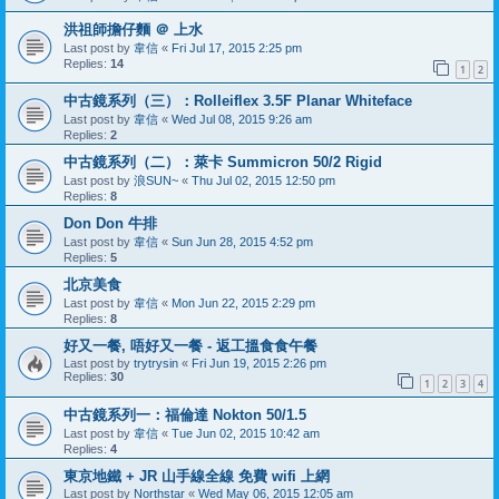
洪祖師擔仔麵 ＠ 上水
Last post by
韋信
«
Fri Jul 17, 2015 2:25 pm
Replies:
14
1
2
中古鏡系列（三）：Rolleiflex 3.5F Planar Whiteface
Last post by
韋信
«
Wed Jul 08, 2015 9:26 am
Replies:
2
中古鏡系列（二）：萊卡 Summicron 50/2 Rigid
Last post by
浪SUN~
«
Thu Jul 02, 2015 12:50 pm
Replies:
8
Don Don 牛排
Last post by
韋信
«
Sun Jun 28, 2015 4:52 pm
Replies:
5
北京美食
Last post by
韋信
«
Mon Jun 22, 2015 2:29 pm
Replies:
8
好又一餐, 唔好又一餐 - 返工搵食食午餐
Last post by
trytrysin
«
Fri Jun 19, 2015 2:26 pm
Replies:
30
1
2
3
4
中古鏡系列一：福倫達 Nokton 50/1.5
Last post by
韋信
«
Tue Jun 02, 2015 10:42 am
Replies:
4
東京地鐵 + JR 山手線全線 免費 wifi 上網
Last post by
Northstar
«
Wed May 06, 2015 12:05 am